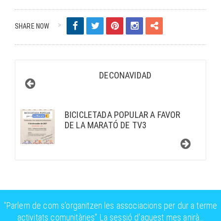
SHARE NOW
DECONAVIDAD
BICICLETADA POPULAR A FAVOR
DE LA MARATÓ DE TV3
"Parlem de com s'organitzen les associacions per dur a terme
activitats comunitàries" La sessió d'aquest mes anirà…
https://t.co/kufFfGCYF2
https://t.co/t7XHvfRZ5t
https://t.co/XC2mjFS0N9