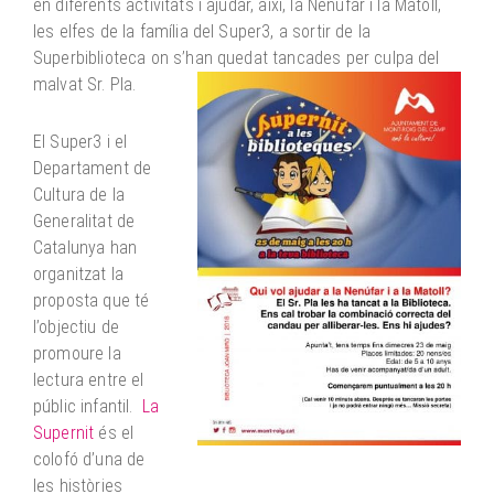
en diferents activitats i ajudar, així, la Nenúfar i la Matoll,
les elfes de la família del Super3, a sortir de la
Superbiblioteca on s’han quedat tancades per culpa del
malvat Sr. Pla.
El Super3 i el
Departament de
Cultura de la
Generalitat de
Catalunya han
organitzat la
proposta que té
l’objectiu de
promoure la
lectura entre el
públic infantil.
La
Supernit
és el
colofó d’una de
les històries