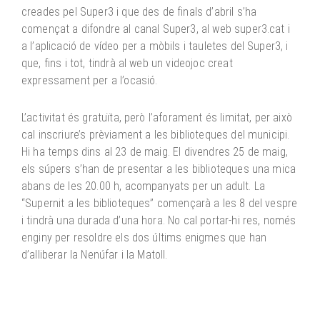
creades pel Super3 i que des de finals d’abril s’ha
començat a difondre al canal Super3, al web super3.cat i
a l’aplicació de vídeo per a mòbils i tauletes del Super3, i
que, fins i tot, tindrà al web un videojoc creat
expressament per a l’ocasió.
L’activitat és gratuïta, però l’aforament és limitat, per això
cal inscriure’s prèviament a les biblioteques del municipi.
Hi ha temps dins al 23 de maig. El divendres 25 de maig,
els súpers s’han de presentar a les biblioteques una mica
abans de les 20.00 h, acompanyats per un adult. La
“Supernit a les biblioteques” començarà a les 8 del vespre
i tindrà una durada d’una hora. No cal portar-hi res, només
enginy per resoldre els dos últims enigmes que han
d’alliberar la Nenúfar i la Matoll.