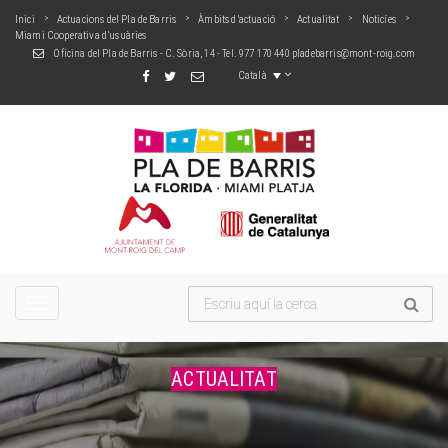
Inici
Actuacions del Pla de Barris
Àmbits d’actuació
Actualitat
Noticíes
Miami Cooperativa d’usuàries
Oficina del Pla de Barris - C. Sòria, 14 - Tel. 977 170 440
pladebarris@mont-roig.com
Català
TOGGLE
NAVIGATION
ACTUALITAT