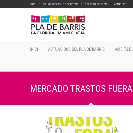
Inici
Actuacions del Pla de Barris
Àmbits d’actuació
Actualitat
INICI
ACTUACIONS DEL PLA DE BARRIS
ÀMBITS D
MERCADO TRASTOS FUERA