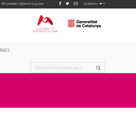
Castellano
70 440
pladebarris@mont-roig.com
ÀRIES