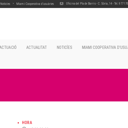
Oficina del Pla de Barris - C. Sòria, 14 - Tel. 977 1
Noticíes
Miami Cooperativa d’usuàries
’ACTUACIÓ
ACTUALITAT
NOTICÍES
MIAMI COOPERATIVA D’USU
HORA