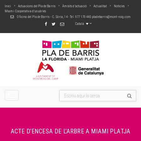
Inici
Actuacions del Pla de Barris
Àmbits d’actuació
Actualitat
Noticíes
Miami Cooperativa d’usuàries
Oficina del Pla de Barris - C. Sòria, 14 - Tel. 977 170 440
pladebarris@mont-roig.com
Català
TOGGLE
NAVIGATION
ACTE D’ENCESA DE L’ARBRE A MIAMI PLATJA