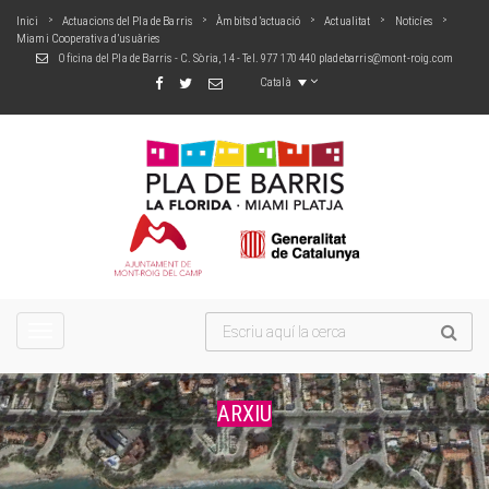
Inici
Actuacions del Pla de Barris
Àmbits d’actuació
Actualitat
Noticíes
Miami Cooperativa d’usuàries
Oficina del Pla de Barris - C. Sòria, 14 - Tel. 977 170 440
pladebarris@mont-roig.com
Català
TOGGLE
NAVIGATION
ARXIU