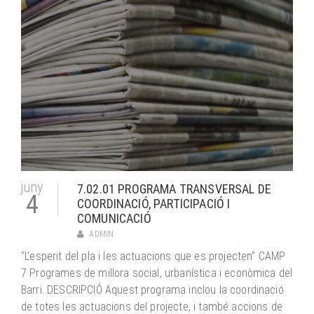
juny
7.02.01 PROGRAMA TRANSVERSAL DE
4
COORDINACIÓ, PARTICIPACIÓ I
COMUNICACIÓ
ADMIN
“L’esperit del pla i les actuacions que es projecten” CAMP
7 Programes de millora social, urbanística i econòmica del
Barri. DESCRIPCIÓ Aquest programa inclou la coordinació
de totes les actuacions del projecte, i també accions de