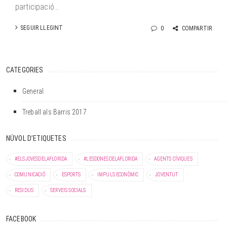
participació...
SEGUIR LLEGINT
0
COMPARTIR
CATEGORIES
General
Treball als Barris 2017
NÚVOL D’ETIQUETES
#ELSJOVESDELAFLORIDA
#LESDONESDELAFLORIDA
AGENTS CÍVIQUES
COMUNICACIÓ
ESPORTS
IMPULS ECONÒMIC
JOVENTUT
RESIDUS
SERVEIS SOCIALS
FACEBOOK