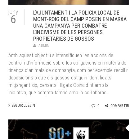
juny
L’AJUNTAMENT I LA POLICIA LOCAL DE
6
MONT-ROIG DEL CAMP POSEN EN MARXA
UNA CAMPANYA PER COMBATRE
L’INCIVISME DE LES PERSONES
PROPIETÀRIES DE GOSSOS
ADMIN
Amb aquest objectiu s’intensifiquen les accions de
control i d’informació sobre les obligacions en matèria de
tinença d’animals de companyia, com per exemple recollir
deposicions o que els gossos estiguin identificats
mitjançant xip, censats i lligats Coincidint amb la
iniciativa, que compta també amb la col·laborac...
SEGUIR LLEGINT
0
COMPARTIR