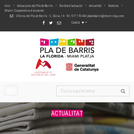
Inici
Actuacions del Pla de Barris
Àmbits d’actuació
Actualitat
Noticíes
Miami Cooperativa d’usuàries
Oficina del Pla de Barris - C. Sòria, 14 - Tel. 977 170 440
pladebarris@mont-roig.com
Català
TOGGLE
NAVIGATION
ACTUALITAT